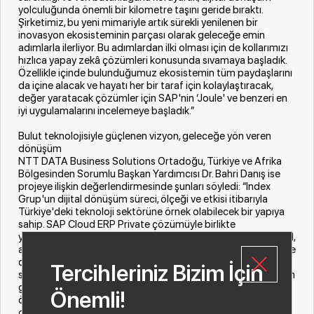
yolculuğunda önemli bir kilometre taşını geride bıraktı.
Şirketimiz, bu yeni mimariyle artık sürekli yenilenen bir
inovasyon ekosisteminin parçası olarak geleceğe emin
adımlarla ilerliyor. Bu adımlardan ilki olması için de kollarımızı
hızlıca yapay zekâ çözümleri konusunda sıvamaya başladık.
Özellikle içinde bulunduğumuz ekosistemin tüm paydaşlarını
da içine alacak ve hayatı her bir taraf için kolaylaştıracak,
değer yaratacak çözümler için SAP'nin ‘Joule' ve benzeri en
iyi uygulamalarını incelemeye başladık.”
Bulut teknolojisiyle güçlenen vizyon, geleceğe yön veren
dönüşüm
NTT DATA Business Solutions Ortadoğu, Türkiye ve Afrika
Bölgesinden Sorumlu Başkan Yardımcısı Dr. Bahri Danış ise
projeye ilişkin değerlendirmesinde şunları söyledi: “Index
Grup'un dijital dönüşüm süreci, ölçeği ve etkisi itibarıyla
Türkiye'deki teknoloji sektörüne örnek olabilecek bir yapıya
sahip. SAP Cloud ERP Private çözümüyle birlikte
yürüttüğümüz bu proje, sadece sistemsel bir yenilenme değil,
aynı zamanda Index Grup'un gelecekteki büyüme hedeflerine
daha çevik ve entegre bir şekilde ilerlemesini sağlayan
Tercihleriniz Bizim İçin
stratejik bir adım oldu. Proje boyunca ekipler arasında kurulan
güçlü iletişim ve ortak vizyon, bu başarılı dönüşümün en
Önemli!
önemli unsurlarını oluşturdu. Biz NTT DATA olarak, iş
ortaklarımızın bugünkü ihtiyaçlarının ötesine geçerek