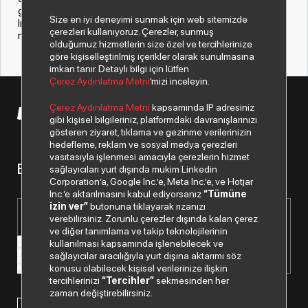
geleceğe hazırlanmalarına katkı sağlamayı amaçlıyoruz.
Size en iyi deneyimi sunmak için web sitemizde
Index Grup ile birlikte bu hedefe ulaşmış olmaktan büyük
çerezleri kullanıyoruz. Çerezler, sunmuş
mutluluk duyuyoruz.”
olduğumuz hizmetlerin size özel ve tercihlerinize
göre kişiselleştirilmiş içerikler olarak sunulmasına
imkan tanır. Detaylı bilgi için lütfen
Çerez Aydınlatma Metni
’mizi inceleyin.
Çerez Aydınlatma Metni
kapsamında IP adresiniz
© 2026 Copyright Despec A.Ş. Tüm hakları saklıdır.
gibi kişisel bilgileriniz, platformdaki davranışlarınızı
gösteren ziyaret, tıklama ve gezinme verilerinizin
hedefleme, reklam ve sosyal medya çerezleri
vasıtasıyla işlenmesi amacıyla çerezlerin hizmet
Bizden haberiniz olsun.
sağlayıcıları yurt dışında mukim Linkedin
Corporation’a, Google Inc.’e, Meta Inc.’e, ve Hotjar
Inc.’e aktarılmasını kabul ediyorsanız
“Tümüne
izin ver”
butonuna tıklayarak rızanızı
verebilirsiniz. Zorunlu çerezler dışında kalan çerez
ve diğer tanımlama ve takip teknolojilerinin
kullanılması kapsamında işlenebilecek ve
sağlayıcılar aracılığıyla yurt dışına aktarımı söz
konusu olabilecek kişisel verilerinize ilişkin
tercihlerinizi
“Tercihler”
sekmesinden her
zaman değiştirebilirsiniz.
Paylaştığım kişisel verilerimin işlenmesi hususunda
“Kişisel