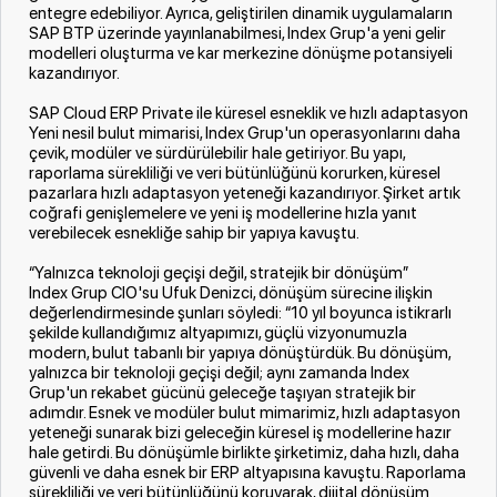
entegre edebiliyor. Ayrıca, geliştirilen dinamik uygulamaların
SAP BTP üzerinde yayınlanabilmesi, Index Grup'a yeni gelir
modelleri oluşturma ve kar merkezine dönüşme potansiyeli
kazandırıyor.
SAP Cloud ERP Private ile küresel esneklik ve hızlı adaptasyon
Yeni nesil bulut mimarisi, Index Grup'un operasyonlarını daha
çevik, modüler ve sürdürülebilir hale getiriyor. Bu yapı,
raporlama sürekliliği ve veri bütünlüğünü korurken, küresel
pazarlara hızlı adaptasyon yeteneği kazandırıyor. Şirket artık
coğrafi genişlemelere ve yeni iş modellerine hızla yanıt
verebilecek esnekliğe sahip bir yapıya kavuştu.
“Yalnızca teknoloji geçişi değil, stratejik bir dönüşüm”
Index Grup CIO'su Ufuk Denizci, dönüşüm sürecine ilişkin
değerlendirmesinde şunları söyledi: “10 yıl boyunca istikrarlı
şekilde kullandığımız altyapımızı, güçlü vizyonumuzla
modern, bulut tabanlı bir yapıya dönüştürdük. Bu dönüşüm,
yalnızca bir teknoloji geçişi değil; aynı zamanda Index
Grup'un rekabet gücünü geleceğe taşıyan stratejik bir
adımdır. Esnek ve modüler bulut mimarimiz, hızlı adaptasyon
yeteneği sunarak bizi geleceğin küresel iş modellerine hazır
hale getirdi. Bu dönüşümle birlikte şirketimiz, daha hızlı, daha
güvenli ve daha esnek bir ERP altyapısına kavuştu. Raporlama
sürekliliği ve veri bütünlüğünü koruyarak, dijital dönüşüm