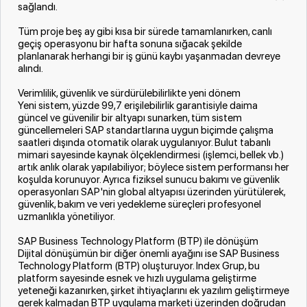
sağlandı.
Tüm proje beş ay gibi kısa bir sürede tamamlanırken, canlı
geçiş operasyonu bir hafta sonuna sığacak şekilde
planlanarak herhangi bir iş günü kaybı yaşanmadan devreye
alındı.
Verimlilik, güvenlik ve sürdürülebilirlikte yeni dönem
Yeni sistem, yüzde 99,7 erişilebilirlik garantisiyle daima
güncel ve güvenilir bir altyapı sunarken, tüm sistem
güncellemeleri SAP standartlarına uygun biçimde çalışma
saatleri dışında otomatik olarak uygulanıyor. Bulut tabanlı
mimari sayesinde kaynak ölçeklendirmesi (işlemci, bellek vb.)
artık anlık olarak yapılabiliyor; böylece sistem performansı her
koşulda korunuyor. Ayrıca fiziksel sunucu bakımı ve güvenlik
operasyonları SAP'nin global altyapısı üzerinden yürütülerek,
güvenlik, bakım ve veri yedekleme süreçleri profesyonel
uzmanlıkla yönetiliyor.
SAP Business Technology Platform (BTP) ile dönüşüm
Dijital dönüşümün bir diğer önemli ayağını ise SAP Business
Technology Platform (BTP) oluşturuyor. Index Grup, bu
platform sayesinde esnek ve hızlı uygulama geliştirme
yeteneği kazanırken, şirket ihtiyaçlarını ek yazılım geliştirmeye
gerek kalmadan BTP uygulama marketi üzerinden doğrudan