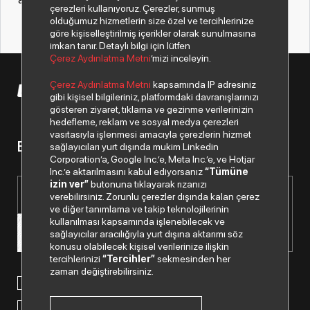
çerezleri kullanıyoruz. Çerezler, sunmuş
olduğumuz hizmetlerin size özel ve tercihlerinize
göre kişiselleştirilmiş içerikler olarak sunulmasına
imkan tanır. Detaylı bilgi için lütfen
Çerez Aydınlatma Metni
’mizi inceleyin.
Çerez Aydınlatma Metni
kapsamında IP adresiniz
© 2026 Copyright Despec A.Ş. Tüm hakları saklıdır.
gibi kişisel bilgileriniz, platformdaki davranışlarınızı
gösteren ziyaret, tıklama ve gezinme verilerinizin
hedefleme, reklam ve sosyal medya çerezleri
vasıtasıyla işlenmesi amacıyla çerezlerin hizmet
Bizden haberiniz olsun.
sağlayıcıları yurt dışında mukim Linkedin
Corporation’a, Google Inc.’e, Meta Inc.’e, ve Hotjar
Inc.’e aktarılmasını kabul ediyorsanız
“Tümüne
izin ver”
butonuna tıklayarak rızanızı
verebilirsiniz. Zorunlu çerezler dışında kalan çerez
ve diğer tanımlama ve takip teknolojilerinin
kullanılması kapsamında işlenebilecek ve
sağlayıcılar aracılığıyla yurt dışına aktarımı söz
konusu olabilecek kişisel verilerinize ilişkin
tercihlerinizi
“Tercihler”
sekmesinden her
zaman değiştirebilirsiniz.
Paylaştığım kişisel verilerimin işlenmesi hususunda
“Kişisel
Verilerin Korunması Politikası”
nı okudum ve anladım.
“Ticari Elektronik İleti Onay Metni”
ni okudum, bu amaçla