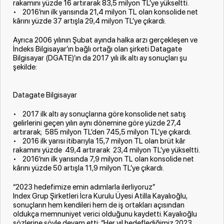
rakamını yüzde 16 artırarak 83,5 milyon TL’ye yükseltti.
• 2016’nın ilk yarısında 21,4 milyon TL olan konsolide net
kârını yüzde 37 artışla 29,4 milyon TL’ye çıkardı.
Ayrıca 2006 yılının Şubat ayında halka arzı gerçekleşen ve
İndeks Bilgisayar’ın bağlı ortağı olan şirketi Datagate
Bilgisayar (DGATE)’ın da 2017 yılı ilk altı ay sonuçları şu
şekilde:
Datagate Bilgisayar
• 2017 ilk altı ay sonuçlarına göre konsolide net satış
gelirlerini geçen yılın aynı dönemine göre yüzde 27,4
artırarak; 585 milyon TL’den 745,5 milyon TL’ye çıkardı.
• 2016 ilk yarısı itibarıyla 15,7 milyon TL olan brüt kâr
rakamını yüzde 49,4 artırarak 23,4 milyon TL’ye yükseltti.
• 2016’nın ilk yarısında 7,9 milyon TL olan konsolide net
kârını yüzde 50 artışla 11,9 milyon TL’ye çıkardı.
“2023 hedefimize emin adımlarla ilerliyoruz”
Index Grup Şirketleri İcra Kurulu Üyesi Atilla Kayalıoğlu,
sonuçların hem kendileri hem de iş ortakları açısından
oldukça memnuniyet verici olduğunu kaydetti. Kayalıoğlu
sözlerine şöyle devam etti: “Her yıl hedeflediğimiz 2023