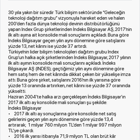
30 yıla yakın bir süredir Türk bilişim sektöründe “Geleceğin
teknoloji dağıtım grubu” vizyonuyla hareket eden ve halen
200’den fazla dünya teknoloji devinin distribütörlüğünü
yapan Index Grup şirketlerinden İndeks Bilgisayar AŞ, 2017’nin
ilk altı ayına ait konsolide mali sonuçlarını açıkladı. Buna göre
İndeks Bilgisayar geçen yılın aynı dönemine göre satışlarını
yüzde 13, net kârını ise yüzde 37 artırdı.
Türkiye’nin lider bilişim teknolojileri dağıtım grubu Index
Grup’un halka açık şirketlerinden İndeks Bilgisayar, 2017 yılının
ilk altı ayının konsolide mali sonuçlarını açıkladı. İndeks
Bilgisayar AŞ (INDES); geçtiğimiz yılın aynı dönemine göre
hem satış hem de net kârında dikkat çeken bir yükselişe imza
attı. Buna göre şirket, satışlarını 2016’nın ilk yarısına göre
yüzde 13 oranında artırırken, net kârını ise yüzde 37 oranında
yükseltti.
Haziran 2004’te halka arzı gerçekleşen İndeks Bilgisayar’ın
2017 ilk altı ay konsolide mali sonuçları şu şekilde:
İndeks Bilgisayar
• 2017 ilk altı ay sonuçlarına göre konsolide net satış
gelirlerini geçen yılın aynı dönemine göre yüzde 13,4
artırarak; 1 milyar 760 milyon TL’den 1 milyar 997 milyon
TL’ye çıkardı.
• 2016 ilk yarısı itibarıyla 71,9 milyon TL olan brüt kâr