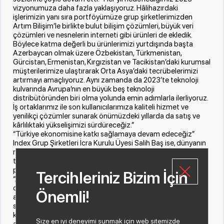
vizyonumuza daha fazla yaklaşıyoruz. Hâlihazırdaki
işlerimizin yanı sıra portföyümüze grup şirketlerimizden
Artım Bilişim’le birlikte bulut bilişim çözümleri, büyük veri
çözümleri ve nesnelerin interneti gibi ürünleri de ekledik.
Böylece katma değerli bu ürünlerimizi yurtdışında başta
Azerbaycan olmak üzere Özbekistan, Türkmenistan,
Gürcistan, Ermenistan, Kırgızistan ve Tacikistan’daki kurumsal
müşterilerimize ulaştırarak Orta Asya’daki tecrübelerimizi
artırmayı amaçlıyoruz. Aynı zamanda da 2023’te teknoloji
kulvarında Avrupa’nın en büyük beş teknoloji
distribütöründen biri olma yolunda emin adımlarla ilerliyoruz.
İş ortaklarımız ile son kullanıcılarımıza kaliteli hizmet ve
yenilikçi çözümler sunarak önümüzdeki yıllarda da satış ve
kârlılıktaki yükselişimizi sürdüreceğiz.”
“Türkiye ekonomisine katkı sağlamaya devam edeceğiz”
Index Grup Şirketleri İcra Kurulu Üyesi Salih Baş ise, dünyanın
rotasını çevirdiği dijital dönüşüme hızla geçiş yaparak bilişim
teknolojileri sektörünün dağıtım noktasındaki liderliklerini
perçinlemeyi çok önemsediklerini belirtti. Salih Baş sözlerine
Tercihleriniz Bizim İçin
“Ayrıca ülkemizin önde gelen telekom distribütörlerinden biri
olarak da, hem dijital dönüşüm yatırımlarımızla hem de bu
Önemli!
alanda istihdam yaratarak Türkiye ekonomisine katkı
sunmaktan son derece mutluyuz. Özverili çabalarımızın
karşılığının bu sonuçlarla her yıl katlanarak alınması çalışma
Size en iyi deneyimi sunmak için web sitemizde
azmimizi güçlendiriyor” diye devam etti.