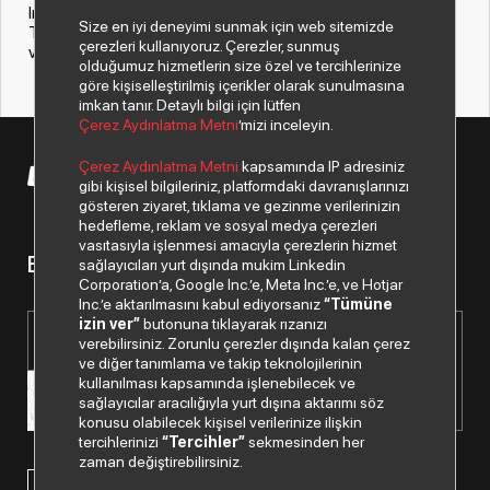
Index Grup, bu yatırımla yalnızca kendi operasyonlarını değil,
Size en iyi deneyimi sunmak için web sitemizde
Türkiye bilişim sektörünün tamamını daha hızlı, daha verimli
çerezleri kullanıyoruz. Çerezler, sunmuş
ve daha güçlü bir geleceğe taşımayı amaçlıyor.
olduğumuz hizmetlerin size özel ve tercihlerinize
göre kişiselleştirilmiş içerikler olarak sunulmasına
imkan tanır. Detaylı bilgi için lütfen
Çerez Aydınlatma Metni
’mizi inceleyin.
Çerez Aydınlatma Metni
kapsamında IP adresiniz
© 2026 Copyright Despec A.Ş. Tüm hakları saklıdır.
gibi kişisel bilgileriniz, platformdaki davranışlarınızı
gösteren ziyaret, tıklama ve gezinme verilerinizin
hedefleme, reklam ve sosyal medya çerezleri
vasıtasıyla işlenmesi amacıyla çerezlerin hizmet
Bizden haberiniz olsun.
sağlayıcıları yurt dışında mukim Linkedin
Corporation’a, Google Inc.’e, Meta Inc.’e, ve Hotjar
Inc.’e aktarılmasını kabul ediyorsanız
“Tümüne
izin ver”
butonuna tıklayarak rızanızı
verebilirsiniz. Zorunlu çerezler dışında kalan çerez
ve diğer tanımlama ve takip teknolojilerinin
kullanılması kapsamında işlenebilecek ve
sağlayıcılar aracılığıyla yurt dışına aktarımı söz
konusu olabilecek kişisel verilerinize ilişkin
tercihlerinizi
“Tercihler”
sekmesinden her
zaman değiştirebilirsiniz.
Paylaştığım kişisel verilerimin işlenmesi hususunda
“Kişisel
Verilerin Korunması Politikası”
nı okudum ve anladım.