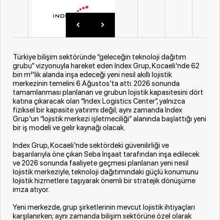
Türkiye bilişim sektöründe “geleceğin teknoloji dağıtım
grubu” vizyonuyla hareket eden Index Grup, Kocaeli'nde 62
bin m²'lik alanda inşa edeceği yeni nesil akıllı lojistik
merkezinin temelini 6 Ağustos'ta attı. 2026 sonunda
tamamlanması planlanan ve grubun lojistik kapasitesini dört
katına çıkaracak olan “Index Logistics Center”, yalnızca
fiziksel bir kapasite yatırımı değil; aynı zamanda Index
Grup'un “lojistik merkezi işletmeciliği” alanında başlattığı yeni
bir iş modeli ve gelir kaynağı olacak.
Index Grup, Kocaeli'nde sektördeki güvenilirliği ve
başarılarıyla öne çıkan Seba İnşaat tarafından inşa edilecek
ve 2026 sonunda faaliyete geçmesi planlanan yeni nesil
lojistik merkeziyle, teknoloji dağıtımındaki güçlü konumunu
lojistik hizmetlere taşıyarak önemli bir stratejik dönüşüme
imza atıyor.
Yeni merkezde, grup şirketlerinin mevcut lojistik ihtiyaçları
karşılanırken; aynı zamanda bilişim sektörüne özel olarak