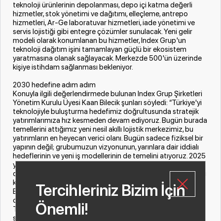
teknoloji ürünlerinin depolanması, depo içi katma değerli
hizmetler, stok yönetimi ve dağıtımı, elleçleme, antrepo
hizmetleri, Ar-Ge laboratuvar hizmetleri, iade yönetimi ve
servis lojistiği gibi entegre çözümler sunulacak. Yeni gelir
modeli olarak konumlanan bu hizmetler, Index Grup'un
teknoloji dağıtım işini tamamlayan güçlü bir ekosistem
yaratmasına olanak sağlayacak. Merkezde 500'ün üzerinde
kişiye istihdam sağlanması bekleniyor.
2030 hedefine adım adım
Konuyla ilgili değerlendirmede bulunan Index Grup Şirketleri
Yönetim Kurulu Üyesi Kaan Bilecik şunları söyledi: “Türkiye'yi
teknolojiyle buluşturma hedefimiz doğrultusunda stratejik
yatırımlarımıza hız kesmeden devam ediyoruz. Bugün burada
temellerini attığımız yeni nesil akıllı lojistik merkezimiz, bu
yatırımların en heyecan verici olanı. Bugün sadece fiziksel bir
yapının değil; grubumuzun vizyonunun, yarınlara dair iddialı
hedeflerinin ve yeni iş modellerinin de temelini atıyoruz. 2025
yılı itibarıyla Türkiye'de 2 milyar dolar ciroyu geçen ilk
distribütör olmayı, 2030 yılına kadar büyüklüğümüzü en az iki
katına çıkarmayı ve önümüzdeki 10 yılda Avrupa, MEA ve
Tercihleriniz Bizim İçin
Balkanlar'da en büyük beş teknoloji distribütöründen biri
olmayı hedefliyoruz. Yeni nesil akıllı lojistik merkezimizin,
Önemli!
Türkiye'nin teknoloji ürünlerine erişimine önemli bir katkı
sağlayacağına inanıyoruz.”