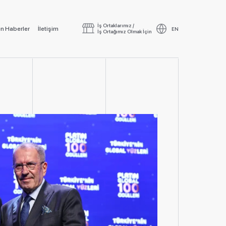
İş Ortaklarımız /
n Haberler
İletişim
EN
İş Ortağımız Olmak İçin