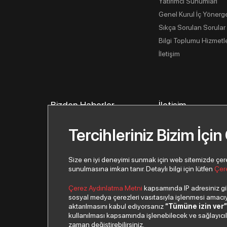
Yatırımcı Sunumları
Genel Kurul İç Yönerg
Sıkça Sorulan Sorular
Bilgi Toplumu Hizmetle
İletişim
Bizden Haberler
İletişim
İletişim Bilgilerimiz
Tercihleriniz Bizim İçin
İletişim Formu
Yeni İş Ortağı Başvur
Size en iyi deneyimi sunmak için web sitemizde çerezl
sunulmasına imkan tanır. Detaylı bilgi için lütfen
Çer
Çerez Aydınlatma Metni
kapsamında IP adresiniz gibi
sosyal medya çerezleri vasıtasıyla işlenmesi amacıyla
aktarılmasını kabul ediyorsanız
“Tümüne izin ver
kullanılması kapsamında işlenebilecek ve sağlayıcılar 
© 2026 Copyright Despec A.Ş. Tüm hakları saklıdır.
zaman değiştirebilirsiniz.