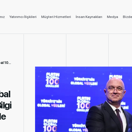
mız
Yatırımcı İlişkileri
Müşteri Hizmetleri
İnsan Kaynakları
Medya
Bizde
e ödüle layık...
bal
lgi
le