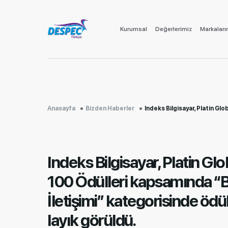
Kurumsal
Değerlerimiz
Markaları
Anasayfa
Bizden Haberler
Indeks Bilgisayar, Platin Global 100 Ödülleri kapsamında “Bilgi İletişimi” kategorisind
Indeks Bilgisayar, Platin Glo
100 Ödülleri kapsamında “Bi
İletişimi” kategorisinde ödü
layık görüldü.