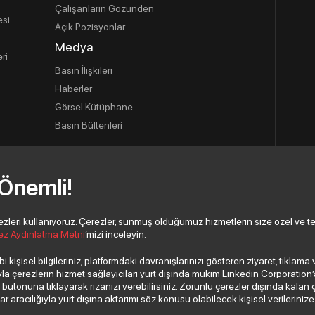
Çalışanların Gözünden
esi
Açık Pozisyonlar
Medya
ri
Basın İlişkileri
Haberler
Görsel Kütüphane
Basın Bültenleri
 Önemli!
usu
eri kullanıyoruz. Çerezler, sunmuş olduğumuz hizmetlerin size özel ve tercih
ez Aydınlatma Metni
’mizi inceleyin.
 kişisel bilgileriniz, platformdaki davranışlarınızı gösteren ziyaret, tıklam
 çerezlerin hizmet sağlayıcıları yurt dışında mukim Linkedin Corporation’a, 
”
butonuna tıklayarak rızanızı verebilirsiniz. Zorunlu çerezler dışında kalan 
aracılığıyla yurt dışına aktarımı söz konusu olabilecek kişisel verilerinize i