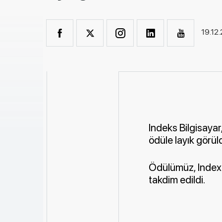
19.12
Indeks Bilgisayar
ödüle layık görül
Ödülümüz, Index G
takdim edildi.