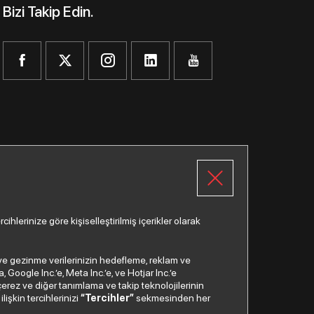
Bizi Takip Edin.
lerinize göre kişiselleştirilmiş içerikler olarak
a ve gezinme verilerinizin hedefleme, reklam ve
Google Inc.’e, Meta Inc.’e, ve Hotjar Inc.’e
Çağrı Merkezi
çerez ve diğer tanımlama ve takip teknolojilerinin
lişkin tercihlerinizi
“Tercihler”
sekmesinden her
0850
200 2 888