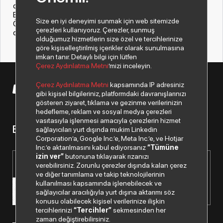
dinamik bir pazarda ürünlerini farklı kılan bir yaklaşımları var.
Bu ürünleri tüketicilerle buluşturacağımız için heyecanlıyız.
Size en iyi deneyimi sunmak için web sitemizde
Önümüzdeki süreçte yeni iş birliklerine devam edeceğiz”
çerezleri kullanıyoruz. Çerezler, sunmuş
dedi.
olduğumuz hizmetlerin size özel ve tercihlerinize
göre kişiselleştirilmiş içerikler olarak sunulmasına
imkan tanır. Detaylı bilgi için lütfen
Çerez Aydınlatma Metni
’mizi inceleyin.
Çerez Aydınlatma Metni
kapsamında IP adresiniz
© 2026 Copyright Despec A.Ş. Tüm hakları saklıdır.
gibi kişisel bilgileriniz, platformdaki davranışlarınızı
gösteren ziyaret, tıklama ve gezinme verilerinizin
hedefleme, reklam ve sosyal medya çerezleri
vasıtasıyla işlenmesi amacıyla çerezlerin hizmet
Bizden haberiniz olsun.
sağlayıcıları yurt dışında mukim Linkedin
Corporation’a, Google Inc.’e, Meta Inc.’e, ve Hotjar
Inc.’e aktarılmasını kabul ediyorsanız
“Tümüne
izin ver”
butonuna tıklayarak rızanızı
verebilirsiniz. Zorunlu çerezler dışında kalan çerez
ve diğer tanımlama ve takip teknolojilerinin
kullanılması kapsamında işlenebilecek ve
sağlayıcılar aracılığıyla yurt dışına aktarımı söz
konusu olabilecek kişisel verilerinize ilişkin
tercihlerinizi
“Tercihler”
sekmesinden her
zaman değiştirebilirsiniz.