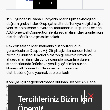
1998 yılından bu yana Türkiye’nin lider bilişim teknolojileri
dağıtım grubu Index Grup çatısı altında Türkiye’yi dijital çağın
yeni teknolojilerine ait yaratıcı markalarla buluşturan Despec
AŞ, Honeywell Connection ile aksesuar alanındaki ürünleri için
distribütörlük anlaşması imzaladı.
Pek çok sektör lideri markanın distribütörlüğünü
gerçekleştiren Despec AŞ, 25 yılı aşkın bir süredir tüketici
teknoloji ürünleri, tüketici elektroniği, çevre birimleri ve
aksesuarlar alanında dünya çapında pazarlara dünya
standartlarında ürünler ve yenilikçi çözümler sunan
Honeywell Connection’la aksesuar ürünlerinin
distribütörlüğünü yapmak üzere anlaştı.
Konuyla ilgili değerlendirmede bulunan Despec AŞ Genel
Müdürü Emrah Küçükgirgin, “
Yüksek kalitede ürünleriyle
teknoloji meraklılarının tercih ettiği markalardan biri olan
Honeywell Connection’la iş birliği yapmaktan mutluluk
Tercihleriniz Bizim İçin
duyuyoruz. Gelişen tüketici teknolojisi trendleri hakkında
derinlemesine tüketici içgörülerini ürünlere dönüştüren şirket,
Önemli!
bu anlamda sağlam bir altyapı geliştirmiş. Sürekli değişen ve