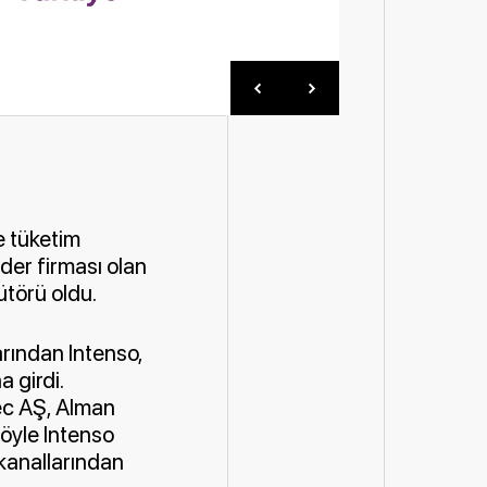
e tüketim
ider firması olan
ütörü oldu.
rından Intenso,
 girdi.
ec AŞ, Alman
böyle Intenso
 kanallarından