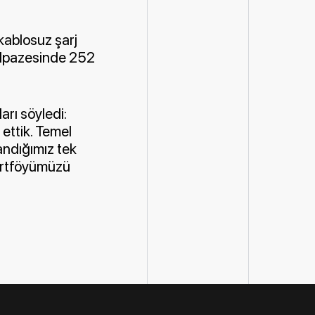
 kablosuz şarj
yelpazesinde 252
arı söyledi:
ettik. Temel
andığımız tek
ortföyümüzü