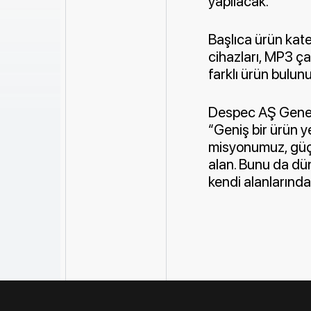
yapılacak.
Başlıca ürün kate
cihazları, MP3 ça
farklı ürün bulun
Despec AŞ Genel M
“Geniş bir ürün y
misyonumuz, güçlü
alan. Bunu da d
kendi alanlarınd