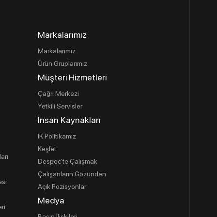
Markalarımız
Markalarımız
Ürün Gruplarımız
Müşteri Hizmetleri
Çağrı Merkezi
Yetkili Servisler
İnsan Kaynakları
İK Politikamız
Keşfet
ları
Despec'te Çalışmak
Çalışanların Gözünden
esi
Açık Pozisyonlar
Medya
ri
Basın İlişkileri