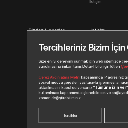
İletişim
Bizden Haberler
İletişim
İletişim Bilgilerimiz
Tercihleriniz Bizim İçin
İletişim Formu
Yeni İş Ortağı Başvur
Size en iyi deneyimi sunmak için web sitemizde çerezl
sunulmasına imkan tanır. Detaylı bilgi için lütfen
Çer
Çerez Aydınlatma Metni
kapsamında IP adresiniz gibi
sosyal medya çerezleri vasıtasıyla işlenmesi amacıyla
aktarılmasını kabul ediyorsanız
“Tümüne izin ver
kullanılması kapsamında işlenebilecek ve sağlayıcılar 
© 2026 Copyright Despec A.Ş. Tüm hakları saklıdır.
zaman değiştirebilirsiniz.
Tercihler