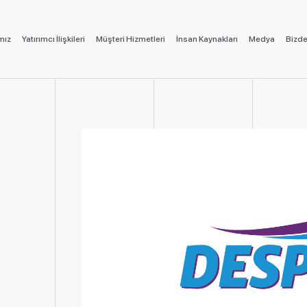
mız
Yatırımcı İlişkileri
Müşteri Hizmetleri
İnsan Kaynakları
Medya
Bizde