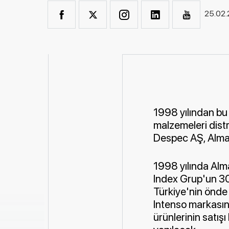
25.02
1998 yılından bu 
malzemeleri distr
Despec AŞ, Alman 
1998 yılında Alm
Index Grup'un 30 
Türkiye'nin önde
Intenso markasını
ürünlerinin satış