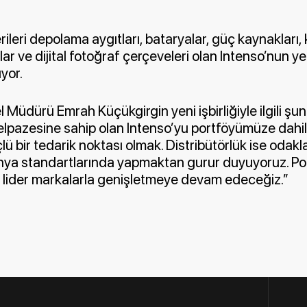
rileri depolama aygıtları, bataryalar, güç kaynakları,
lar ve dijital fotoğraf çerçeveleri olan Intenso’nun 
uyor.
üdürü Emrah Küçükgirgin yeni işbirliğiyle ilgili şunl
elpazesine sahip olan Intenso’yu portföyümüze dahil 
 bir tedarik noktası olmak. Distribütörlük ise odakl
ünya standartlarında yapmaktan gurur duyuyoruz. P
a lider markalarla genişletmeye devam edeceğiz.”