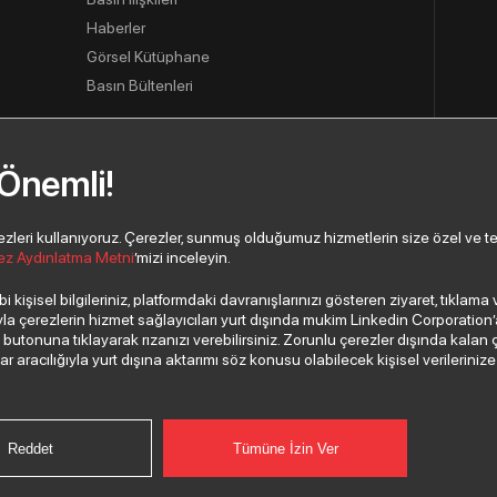
Haberler
Görsel Kütüphane
Basın Bültenleri
 Önemli!
usu
eri kullanıyoruz. Çerezler, sunmuş olduğumuz hizmetlerin size özel ve tercih
ez Aydınlatma Metni
’mizi inceleyin.
 kişisel bilgileriniz, platformdaki davranışlarınızı gösteren ziyaret, tıklam
 çerezlerin hizmet sağlayıcıları yurt dışında mukim Linkedin Corporation’a, 
”
butonuna tıklayarak rızanızı verebilirsiniz. Zorunlu çerezler dışında kalan 
aracılığıyla yurt dışına aktarımı söz konusu olabilecek kişisel verilerinize i
Reddet
Tümüne İzin Ver