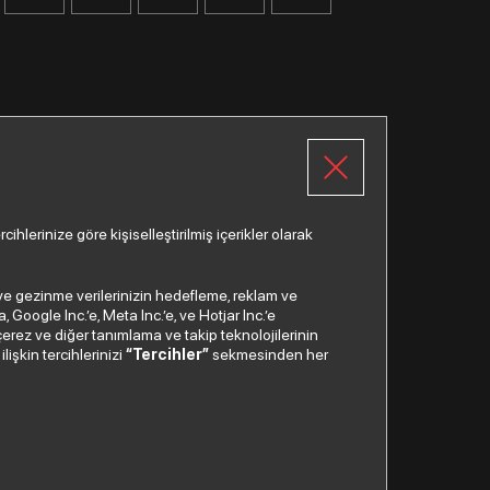
lerinize göre kişiselleştirilmiş içerikler olarak
a ve gezinme verilerinizin hedefleme, reklam ve
Google Inc.’e, Meta Inc.’e, ve Hotjar Inc.’e
Çağrı Merkezi
çerez ve diğer tanımlama ve takip teknolojilerinin
lişkin tercihlerinizi
“Tercihler”
sekmesinden her
0850
200 2 888