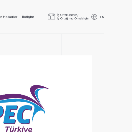
İş Ortaklarımız /
n Haberler
İletişim
EN
İş Ortağımız Olmak İçin