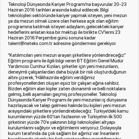
Teknoloji Dünyasında Kariyer Programı’na başvurular 20-23
Haziran 2016 tarihleri arasında kabul edilecek. Bilgi
teknolojileri sektöründe kariyer yapmak isteyen, yeni mezun
ya da mezun olmak üzere olan herkese açık olan eğitim
programına katılmak isteyen adayların, gelecekteki kariyer
hedeflerini anlatan kısa bir mektup ile birlikte CV’lerini 23
Haziran 2016 Perşembe günü sonuna kadar
talent@neteks.com.tr adresine göndermesi gerekiyor.
“Katılımcıları yeni mezun arayan şirketlere yönlendireceğiz”
Eğitim programı ile ilgili bilgi veren BT Eğitim Genel Müdür
Yardımcısı Cumhur Kızıları; şirketler için yeni mezunların,
deneyimli çalışanlardan daha büyük bir risk oluşturduğunun
altını çizerek, “Hâlihazırda eğitim verdiğimiz
profesyonellerden oluşan eşsiz bir çalışan ağına sahibiz.
Bizden eğitim alan kişiler zaten donanımlı ve belli noktalara
gelmiş, belli aşamaları geçmiş profesyoneller. Teknoloji
Dünyasında Kariyer Programı ile yeni mezunları iş dünyasına
hazırlayacak ve talep gelmesi halinde bu kişileri yeni mezun
arayışındaki şirketlere yönlendirebileceğiz. Türkiye’deki kamu
kurumlarının yüzde 60’tan fazlasının ve Türkiye’nin ilk 500
şirketinin yüzde 70’e yakınının bilgi teknolojileri altyapı
kurulumlarını sağlıyor ve eğitimlerini veriyoruz. Dolayısıyla
kurum tarafında da çok sağlam bir ağımız var. İnsanların
hayatlarında olumlu bir fark yaratacağına inandığımız bu