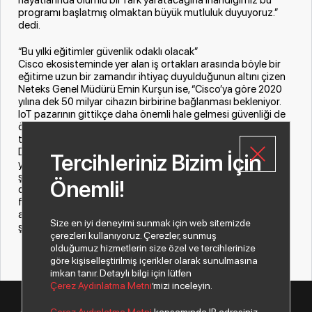
programı başlatmış olmaktan büyük mutluluk duyuyoruz.”
dedi.
“Bu yılki eğitimler güvenlik odaklı olacak”
Cisco ekosisteminde yer alan iş ortakları arasında böyle bir
eğitime uzun bir zamandır ihtiyaç duyulduğunun altını çizen
Neteks Genel Müdürü Emin Kurşun ise, “Cisco’ya göre 2020
yılına dek 50 milyar cihazın birbirine bağlanması bekleniyor.
IoT pazarının gittikçe daha önemli hale gelmesi güvenliği de
ön plana çıkarıyor. Neteks olarak biz de rotamızı bilgi
teknolojilerinde güvenliğe çevirdik. Bu nedenle Teknoloji
Dünyasında Kariyer Programı’nı BT Eğitim ile birlikte bu ilk
Tercihleriniz Bizim İçin
yılında güvenlik odaklı olarak hazırladık. IoT gibi teknolojilerin
şimdiden işe alımlarda da beklentileri ve ihtiyaçları
Önemli!
değiştirdiğini söyleyebilirim. Programa katılan gençler bu
farkındalığa ve bilgiye sahip olarak iş dünyasına adım
atacaklar. Onları işe alacak şirketlerin de bu anlamda çok
Size en iyi deneyimi sunmak için web sitemizde
şanslı olduklarını düşünüyorum.” şeklinde konuştu.
çerezleri kullanıyoruz. Çerezler, sunmuş
olduğumuz hizmetlerin size özel ve tercihlerinize
göre kişiselleştirilmiş içerikler olarak sunulmasına
imkan tanır. Detaylı bilgi için lütfen
Çerez Aydınlatma Metni
’mizi inceleyin.