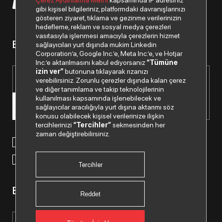
Çerez Aydınlatma Metni
kapsamında IP adresiniz
© 2026 Copyright Despec A.Ş. Tüm hakları saklıdır.
gibi kişisel bilgileriniz, platformdaki davranışlarınızı
gösteren ziyaret, tıklama ve gezinme verilerinizin
hedefleme, reklam ve sosyal medya çerezleri
vasıtasıyla işlenmesi amacıyla çerezlerin hizmet
Bizden haberiniz olsun.
sağlayıcıları yurt dışında mukim Linkedin
Corporation’a, Google Inc.’e, Meta Inc.’e, ve Hotjar
Inc.’e aktarılmasını kabul ediyorsanız
“Tümüne
izin ver”
butonuna tıklayarak rızanızı
verebilirsiniz. Zorunlu çerezler dışında kalan çerez
ve diğer tanımlama ve takip teknolojilerinin
kullanılması kapsamında işlenebilecek ve
sağlayıcılar aracılığıyla yurt dışına aktarımı söz
konusu olabilecek kişisel verilerinize ilişkin
tercihlerinizi
“Tercihler”
sekmesinden her
zaman değiştirebilirsiniz.
Paylaştığım kişisel verilerimin işlenmesi hususunda
“Kişisel
Verilerin Korunması Politikası”
nı okudum ve anladım.
“Ticari Elektronik İleti Onay Metni”
ni okudum, bu amaçla
tarafıma SMS gönderilmesine izni veriyorum.
Tercihler
Bizi Takip Edin.
Reddet